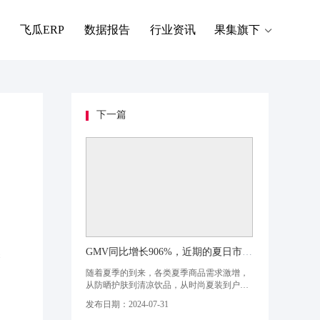
飞瓜ERP
数据报告
行业资讯
果集旗下
下一篇
探
GMV同比增长906%，近期的夏日市场涌现出一波新热潮！
随着夏季的到来，各类夏季商品需求激增，
从防晒护肤到清凉饮品，从时尚夏装到户外
运动装备，无不预示着一场消费热潮的来
发布日期：2024-07-31
临。本周，飞瓜品策使用【品类探索】功