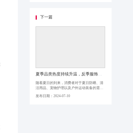
能，对近期热卖品类商品进行分析，带您洞
察六月的市场脉动。01.植物饮料销售增长清
凉属性受市场青睐本周正式进入初伏，在抖
音中，“三伏天”的搜索量在近期迅速上
下一篇
达
夏季品类热度持续升温，反季服饰齐头并进！2024年6月品类、品牌榜单出炉
随着夏日的到来，消费者对于夏日防晒、清
洁用品、宠物护理以及户外运动装备的需求
日益增长，持续个月的618大促也进一步激发
发布日期：2024-07-10
了平台用户的消费兴趣。在本篇中，飞瓜品
策选取了&nbsp;服饰内衣、美妆、食品饮
料、个护家清、母婴宠物、滋补保健、3C数
码家电、运动户外、智能家居、玩具乐器等1
0+品类，生成【6月 细分品类、品牌
额