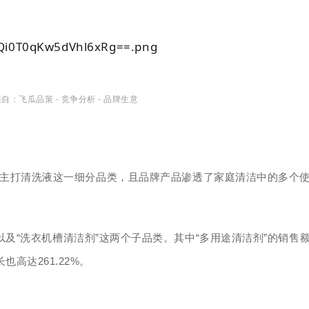
来自：
飞瓜品策 -
竞争分析 -
品牌生意
其主打清洗液这一细分品类，且品牌产品渗透了家庭清洁中的多个
以及“洗衣机槽清洁剂”这两个子品类。其中“多用途清洁
剂”的销售
也高达261.22%。