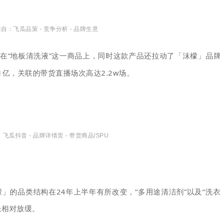
自：飞瓜品策 - 竞争分析 - 品牌生意
在“地板清洗液”这一商品上，同时这款产品还拉动了「沫檬」品
1亿，关联的带货直播
场次高达2.2w场。
飞瓜抖音 - 品牌详情页 - 带货商品/SPU
」的品类结构在24年上半年有所改变，“多用途清洁剂”以及“洗
长相对放缓。