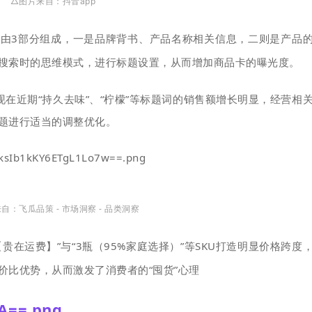
△图片来自：抖音app
由3部分组成，一是品牌背书、产品名称相关信息，二则是产品
搜索时的思维模式，进行标题设置，从而增加商品卡的曝光度。
现在近期“持久去味”、“柠檬”等标题词的销售额增长明显，经营相
题进行适当的调整优化
。
自：飞瓜品策 - 市场洞察 - 品类洞察
在运费】”与“3瓶（95%家庭选择）”等SKU打造明显价格跨度
价比优势，从而
激发了消费者的“囤货”心理