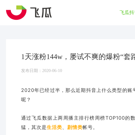
飞瓜抖
1天涨粉144w，屡试不爽的爆粉“套
发布日期：2020-06-10
2020年已经过半，那么近期抖音上什么类型的
呢？
通过飞瓜数据上两周播主排行榜周榜TOP100的
猛，其次是
生活类
、
剧情类
帐号。