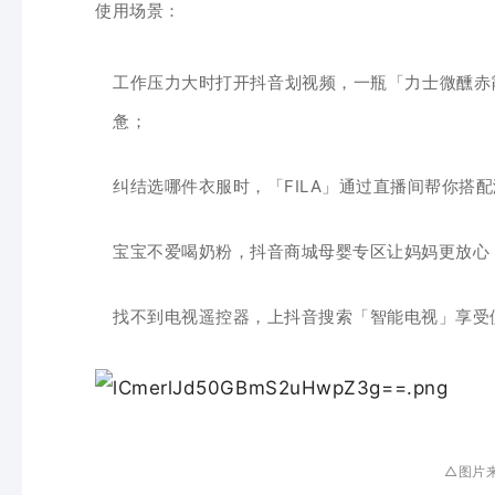
使用场景
：
工作压力大时打开抖音划视频，一瓶
「力士微醺赤
惫；
纠结选哪件衣服时，
「FILA
」通过直播间帮你搭配
宝宝不爱喝奶粉，抖音商城母婴专区让妈妈更放心
找不到电视遥控器，上抖音搜索
「智能电视
」享受
△图片