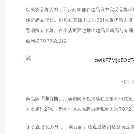
以美妆品牌为例，不少商家
都在超品日中实现品牌增
传超级品牌日。同步在直播中主推921大促优惠力度
导消费者下单。在小店页面也推出超品日新品与专属
额周榜TOP3的成绩。
△图片
而品
牌
「润百颜」
活动期间不仅持续在直播间倒数超
人次超过27w，为今年以来品牌自播观看人次TOP2
除了直播发力外，
「润百颜
」还通过热门话题玩法