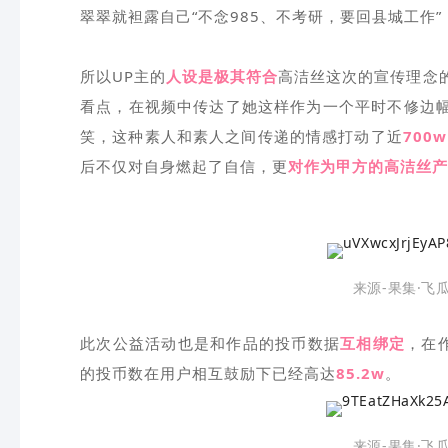
翠翠就袒露自己“不念985、不考研，要回县城工作
所以UP主的
人设是极其符合
高洁丝这次的宣传理念的
看点，在视频中传达了她这样作为一个平时不修边
笑，这种素人和素人之间传递的情感打动了近
700w
后不仅对自身燃起了自信，更
对作为甲方的高洁丝产
来源-果集·飞
此次公益活动也是和作品的投币数据
互相绑定
，在
的投币数在用户相互鼓励下已经高达
85.2w
。
来源-果集·飞