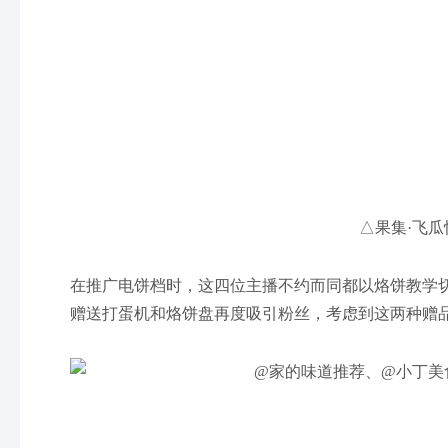
△果集·飞瓜
在推广电饼档时，这四位主播不约而同都以烙饼教学
赠送打蛋机和烙饼盘再度吸引粉丝，考虑到这两种赠