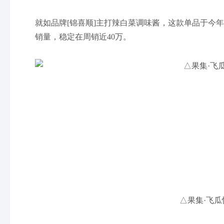
就如品牌[锦喜顺]主打辣白菜调味酱，这款单品于今
销量，稳定在周销近40万。
△果集·飞瓜