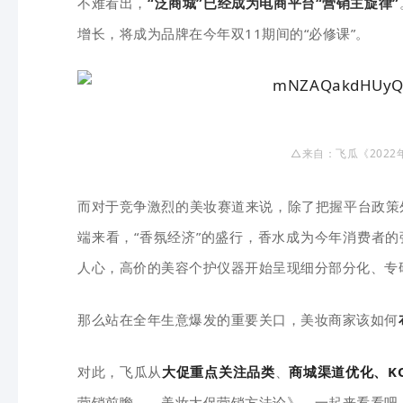
不难看出
，
“泛商城”已经成为电商平台“营销主旋律”
增长，将成为品牌在今年双11期间的“必修课”。
△来自：
飞瓜
《202
而对于竞争激烈的美妆赛道来说，除了把握平台政策
端来看，“香氛经济”的盛行，香水成为今年消费者
人心，高价
的美容个护仪器开始呈现细分部分化、专
那么站在全年生意爆发的重要关口，美妆商家该如何
对此，飞瓜从
大促重点关注品类
、
商城渠道优化、K
营销前瞻——美妆大促营销方法论》，一起来看看吧