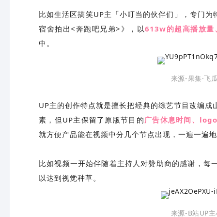
比如生活区搞笑UP主「小叮当的伙伴们」，专门为
宿舍拍出<奔跑吧兄弟>》，以
613w的超高播放量
中。
来源-果集·飞
UP主的创作特点就是擅长把经典的综艺节目改编成
素，但UP主保留了原版节目的
广告休息时间、lo
就方便产品能在视频中分几个节点出现，一遍一遍地
比如视频一开始伴随着主持人对赞助商的感谢，每
以达到视觉种草。
来源-B站UP