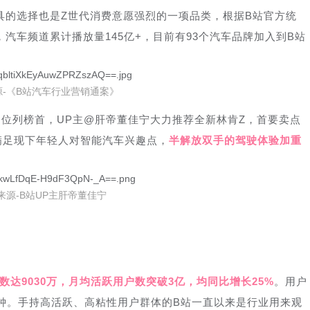
具的选择也是Z世代消费意愿强烈的一项品类，根据B站官方统
，汽车频道累计播放量145亿+，目前有93个汽车品牌加入到B站
源-《B站汽车行业营销通案》
位列榜首，UP主@肝帝董佳宁大力推荐全新林肯Z，首要卖点
满足现下年轻人对智能汽车兴趣点，
半解放双手的驾驶体验加重
来源-B站UP主肝帝董佳宁
达9030万
，月均活跃用户数突破3亿，均同比增长25%
。用户
分钟。手持高活跃、高粘性用户群体的B站一直以来是行业用来观