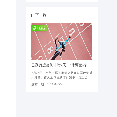
线上消费提振。以「热力先锋季」为例，该
活动将赛季趋势与特色商品相连接，不仅让
酒水食品、数码家电等赛道商家收获生意爆
发，还通过打造#法式尤莱特 等热点话
下一篇
巴黎奥运会倒计时2天，“体育营销”如何玩出新花样？
7月26日，四年一届的奥运会将在法国巴黎盛
大开幕。作为全球性的体育盛事，奥运会向
来是各大内容平台吸粉引流的绝佳契机。在
发布日期：2024-07-25
抖音平台，“巴黎奥运会已售约900万张门
票”、“巴黎奥运会中国代表团礼服”等热点接
连出现，而#巴黎奥运会 这一话题播放量也
已高达56亿，且热度还在持续增长。面对这
个巨型的“流量场”，各大行业品