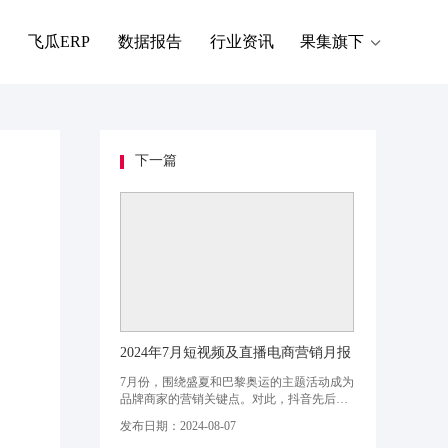
飞瓜ERP
数据报告
行业资讯
果集旗下
下一篇
2024年7月短视频及直播电商营销月报
7月份，围绕盛夏和巴黎奥运的主题活动成为
品牌商家的营销关键点。对此，抖音先后推
出「仲夏狂欢季」、「夏日源头果味尝鲜
发布日期：2024-08-07
节」、「热力先锋季」等特色活动，为本月