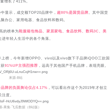
量增长了411%。
中显示，成交额TOP20品牌中，
超80%是国货品牌
。其中国货
电脑办公、家用电器、食品饮料和数码。
较高的榜单为
鞋服箱包饰品、家居家电、食品饮料、数码3C、美
走进年轻人生活中的各个角落。
榜，今年新增OPPO、vivo以及vivo旗下子品牌iQOO三款国
收获
91%UP主强烈推荐
，远高于其他国产手机品牌，表现亮眼。
来源-B站
品牌的负面舆论仅占4.17%
，可以看出作这个为2019年才创立
关注度。
源-果集·飞瓜数据（B站版）