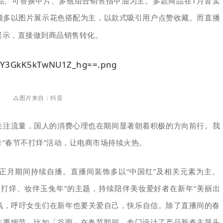
品、可替换甲片、多瓶组合销售指甲油为主。多款商品在1月皆卖
频多以图片展示花色搭配为主，以款式吸引用户点赞收藏。而直播
展示，直接做到商品销售转化。
△图片来自：
抖音
关注流量，国人的消费心理也在期间显著朝着积极的方向前行。我
“春节不打烊”活动，让电商市场持续火热。
正月期间持续自播。直播间装饰多以“中国红”及相关元素为主。
打烊、妆伴玉兔年”的主题，持续陪伴美妆爱好者在新年“美丽出
气氛，呼吁女生们在新年也要关爱自己，快乐自信。除了直播间的春
注重细节。比如「谷雨」在春节期间，专门设计了产品新春主题头