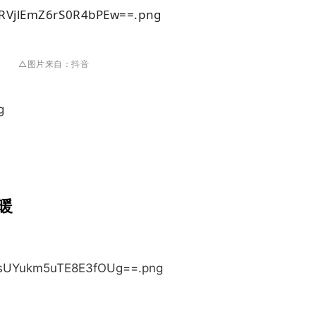
△图片来自：
抖音
暖