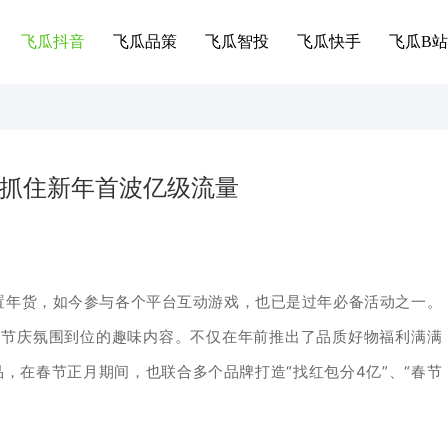
飞瓜抖音
飞瓜品策
飞瓜智投
飞瓜快手
飞瓜B站
何抓住新年首波亿级流量
置年货，如今参与各个平台互动游戏，也已是过年必备活动之一。
列节庆氛围到位的趣味内容。不仅在年前推出了品质好物福利满满
品，在春节正月期间，也联合多个品牌打造“找红包分4亿”、“春节