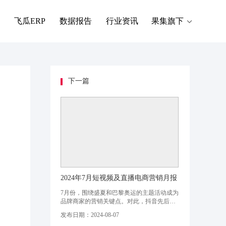
飞瓜ERP
数据报告
行业资讯
果集旗下
下一篇
2024年7月短视频及直播电商营销月报
7月份，围绕盛夏和巴黎奥运的主题活动成为
品牌商家的营销关键点。对此，抖音先后推
出「仲夏狂欢季」、「夏日源头果味尝鲜
发布日期：2024-08-07
节」、「热力先锋季」等特色活动，为本月