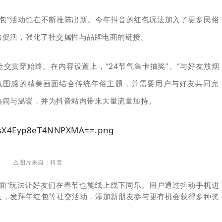
包”活动也在不断推陈出新。今年抖音的红包玩法加入了更多民俗
法促活，强化了社交属性与品牌电商的链接。
社交贯穿始终。在内容设置上，“24节气集卡抽奖”、“与好友放烟
具氛围感的精美画面结合传统年俗主题，并需要用户与好友共同完
热闹与温暖，并为抖音站内带来大量流量加持。
△图片来自：
抖音
面”玩法让好友们在春节也能线上线下同乐。用户
通过抖动手机进
关，发拜年红包等社交活动，添加新朋友参与更有机会获得多种奖