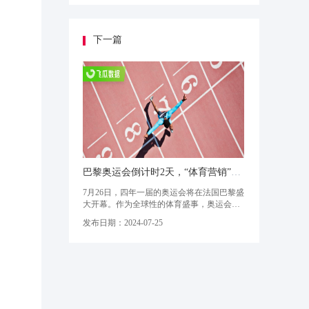
线上消费提振。以「热力先锋季」为例，该
活动将赛季趋势与特色商品相连接，不仅让
酒水食品、数码家电等赛道商家收获生意爆
发，还通过打造#法式尤莱特 等热点话
下一篇
巴黎奥运会倒计时2天，“体育营销”如何玩出新花样？
7月26日，四年一届的奥运会将在法国巴黎盛
大开幕。作为全球性的体育盛事，奥运会向
来是各大内容平台吸粉引流的绝佳契机。在
发布日期：2024-07-25
抖音平台，“巴黎奥运会已售约900万张门
票”、“巴黎奥运会中国代表团礼服”等热点接
连出现，而#巴黎奥运会 这一话题播放量也
已高达56亿，且热度还在持续增长。面对这
个巨型的“流量场”，各大行业品