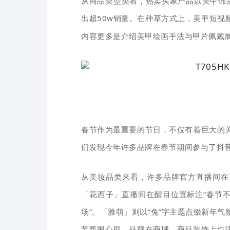
从商品类型类看，热卖买家产品以美甲饰
出超50w销量。在种草方式上，
美甲短视
内容更多是介绍美甲绘画手法与甲片佩戴
春节作为最重要的节日，不仅有着巨大的
们发现今年许多品牌在春节期间参与了抖音
从美妆品类来看，许多品牌官方直播间在
「花西子」直播间在醒目位置标注“春节不
场”。「雅萌」则以“兔”字主题点缀新年
节氛围心思，品牌在商城、商品装饰上也