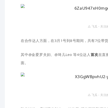
△
飞瓜 - 关注
在合作达人方面，在3月1号到8号期间，共有7位带
其中@金爱罗夫妇、@琦儿Leo 等4位达人
首次
在直
面。
△
飞瓜 - 关注