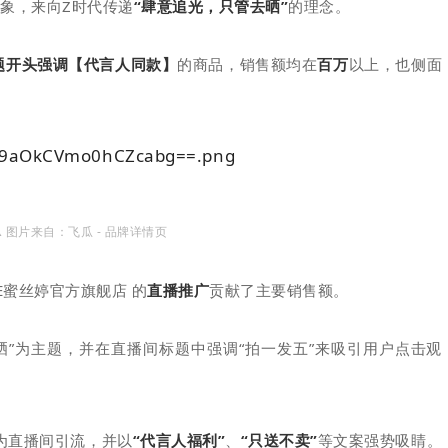
形象，来向Z时代传递
“肆意追光，只
管去晒”
的理念。
题开头强调【代言人同款】
的商品，销售额均在
百万
以上，也侧面
 图片来自：飞瓜 - 品牌详情页
E蜜丝婷官方旗舰店 的
直
播推
广
贡献了主要销售额。
防晒”为主题，并在直播间标题中强调“拍一发五”来吸引用户点击观
为直播间引流，并以
“代言人福利”
、
“只送不卖”
等文案强势吸睛。