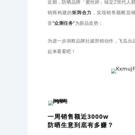
近期，防晒品牌
「蜜丝婷」锚定Z世代人
销商构建的
矩阵合力
，实现销售额断层
音
“众测任务”
为新品造势；
销动作，
为进一步洞察品牌社媒营
飞瓜出
起来看看吧！
一周销售额近3000w
防晒生意到底有多赚？