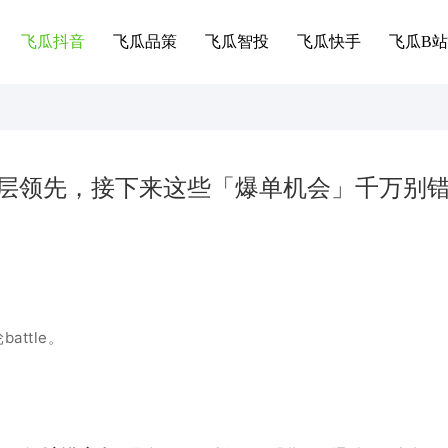
飞瓜抖音
飞瓜品策
飞瓜智投
飞瓜快手
飞瓜B站
周断层领先，接下来这些「爆单机会」千万别
attle。