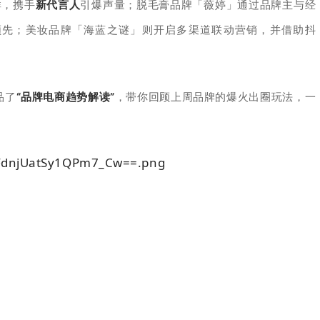
群，携手
新代言人
引爆声量；
脱毛膏品牌
「薇婷」通过
品牌主与经
领先；
美妆品牌「海蓝之谜」则开启多渠道联动营销，并借助抖
品了
“品牌电商趋势解读”
，带你回顾上周品牌的
爆火出圈玩法
，一