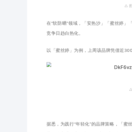
△ 
在“软防晒”领域，「安热沙」「蜜丝婷」
竞争日趋白热化。
以「蜜丝婷」为例，上周该品牌凭借近30
△
据悉，为践行“年轻化”的品牌策略，「蜜