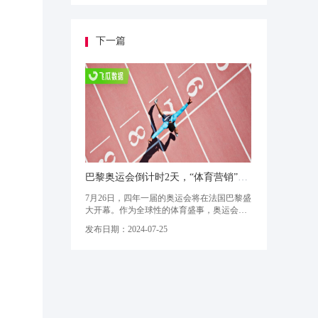
线上消费提振。以「热力先锋季」为例，该
活动将赛季趋势与特色商品相连接，不仅让
酒水食品、数码家电等赛道商家收获生意爆
发，还通过打造#法式尤莱特 等热点话
下一篇
巴黎奥运会倒计时2天，“体育营销”如何玩出新花样？
7月26日，四年一届的奥运会将在法国巴黎盛
大开幕。作为全球性的体育盛事，奥运会向
来是各大内容平台吸粉引流的绝佳契机。在
发布日期：2024-07-25
抖音平台，“巴黎奥运会已售约900万张门
票”、“巴黎奥运会中国代表团礼服”等热点接
连出现，而#巴黎奥运会 这一话题播放量也
已高达56亿，且热度还在持续增长。面对这
个巨型的“流量场”，各大行业品