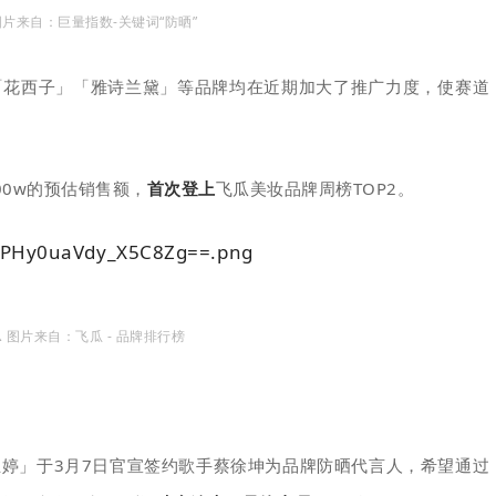
图片来自：巨量指数-关键词“
防晒
”
「花西子」「雅诗兰黛」等品牌均在近期加大了推广力度，使赛道
00w的预估销售额，
首次登上
飞瓜美妆品牌周榜TOP2。
 图片来自：飞瓜 - 品牌排行榜
丝婷」于3月7日官宣签约歌手蔡徐坤为品牌防晒代言人，希望通过