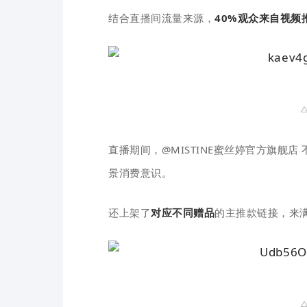
结合直播间流量来源，
40%观众来
自视频
△
直播期间，
@MISTINE蜜丝婷官方旗舰店
景消费意识。
还
上架了
对应不同赠品
的主推款链接，
来
△