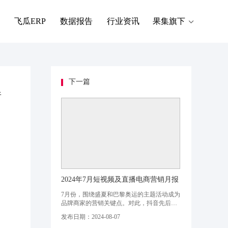
飞瓜ERP
数据报告
行业资讯
果集旗下
下一篇
错
2024年7月短视频及直播电商营销月报
7月份，围绕盛夏和巴黎奥运的主题活动成为
品牌商家的营销关键点。对此，抖音先后推
出「仲夏狂欢季」、「夏日源头果味尝鲜
发布日期：2024-08-07
节」、「热力先锋季」等特色活动，为本月