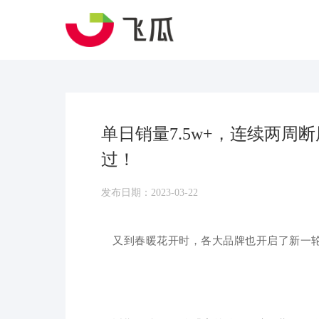
单日销量7.5w+，连续两
过！
发布日期：2023-03-22
又到
春暖花开时，各大品牌也开启
了新一轮b