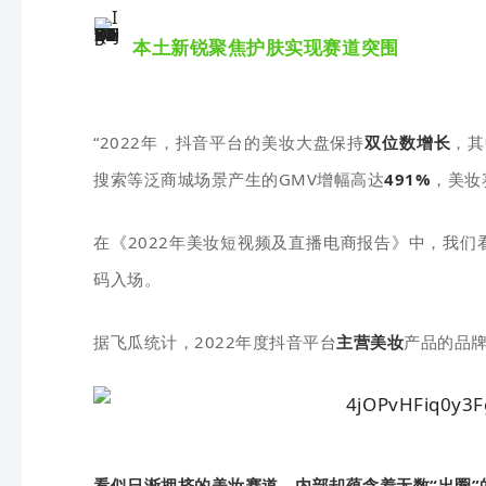
本土新锐聚焦护肤实现赛道突围
“2022年，抖音平台的美妆大盘保持
双位数增长
，其
搜索等泛商城场景产生的GMV增幅高达
491%
，美妆
在《202
2年美妆短视频及直播电商报告》中，我们
码入场。
据飞瓜统计，2022年度抖音平台
主营美妆
产品的品牌
看似日渐拥挤的美妆赛道，内部却蕴含着无数“出圈”