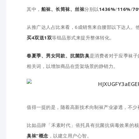
其中，
船袜、长筒袜、丝袜
分别以
1436%
/
116%
/
7
从推广达人占比来看，6成销售来自腰部以下达人。
买4双送1双
等组品形式来提升整体转化。
春夏季、男女同款、抗菌防臭
是消费者对于应季袜子
相关词，以增加商品在货架场景的静销力。
值得一提的是，随着高新技术向制袜产业渗透，不少
比如品牌「禾素时代」依托具有抗菌抗病毒效果的
臭袜”概念
，以建立用户心智。