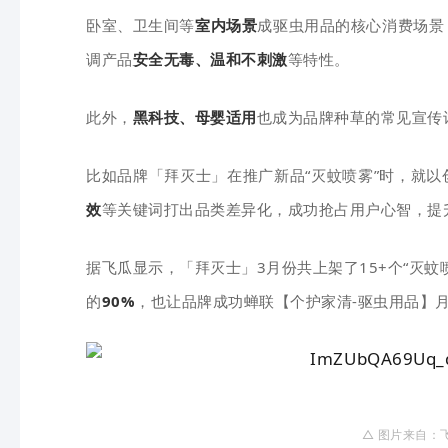
卧室、卫生间等
室内场景
成驱虫用品的核心消费场景
调产品
安全无毒、温和不刺激
等特性。
此外，
黑科技、母婴适用
也成为品牌种草的常见宣传
比如品牌「拜灭士」在推广新品“灭蚊喷雾”时，就
效
等关键词打出品类差异化，成功抢占用户心智，提
据飞瓜显示，「拜灭士」3月份共上架了15+个“灭蚊
的
90%
，也让品牌成功蝉联【个护家清-驱虫用品】月
△ 图片来自：飞