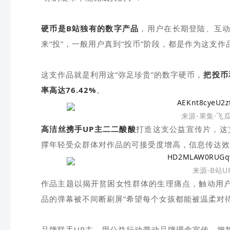
硬币是B站独有的数字产品
，用户在长期登陆、互
来“投”，一般用户真到“投币”阶段，都是作为这支
这支作品就是利用这“弥足珍贵”的数字硬币，
把投币
率高达76.42%
。
来源-果集·飞
高洁丝携手UP主二二酸酸
打造这支公益宣传片，这
撑年轻受众群体对作品的可接受度增高，信息传达效
来源-B站
作品主题以揭开贫困女性群体的生理痛点，触动用
品的弹幕被不间断刷屏“希望每个女孩都能被温柔对待
品牌联手UP主，用公益行动带动品牌理念宣传，把