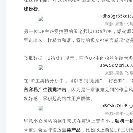
涨粉榜
。
来源-果集·飞
另一位UP主@爱拍照的玉老师以COS为主，爆火原
里走出来一样精致和谐，看过的观众都留言感叹“这
飞瓜数据（B站版）显示，两位UP主的粉丝年龄大
来源-果集·飞
在UP主舆情分析中，可以看到“姐姐”、“好喜欢”、
言容易产生视觉冲击
，因为是平常很难见到的作品风
发好感，累积起高粘性用户群体。
来源-果集·飞
毕竟小众风格的创作形式在赛道上竞争小，
独树一
号更适合品牌投放
垂类产品
，比如以上两位UP主明