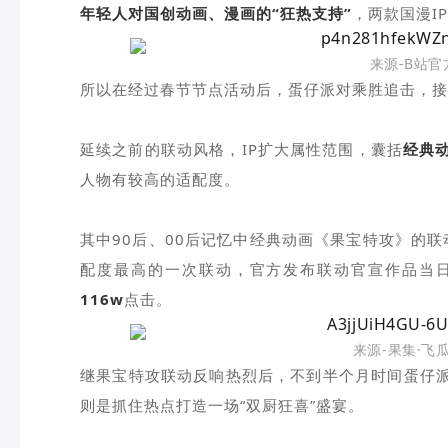
年轻人对国创动画、漫画的“狂热支持”
，两款国漫I
来源-B站
所以在经过春节节点活动后，蛋仔派对乘胜追击，接
延续之前的联动风格，IP扩大属性范围，囊括
经典
人物有较高的适配度。
其中90后、00后记忆中经典动画《果宝特攻》的联
配度最高的一次联动，官方发布联动官宣作品当
116w
点击。
来源-果集·飞
继果宝特攻联动反响热烈后，不到半个月时间蛋仔派
则是抓住热点打造一场“双厨狂喜”盛宴。