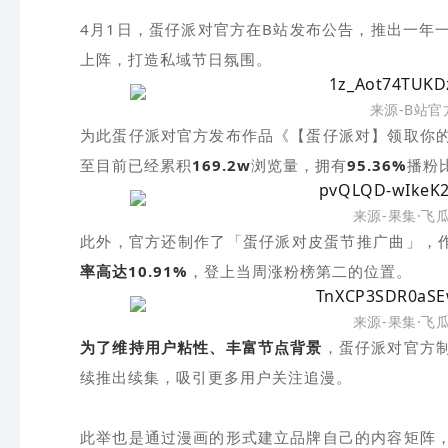
4月1日，蛋仔派对官方在B站发布公告，推出一年
上阵，打造私域节日氛围。
来源-B站
为此蛋仔派对官方发布作品《【蛋仔派对】领取你
至目前已经累积
169.2w
浏览量，拥有
95.36%
播粉
来源-果集·飞
此外，官方还制作了「蛋仔派对皮蛋节推广曲」，
率高达10.91%
，登上当周涨粉榜第二的位置。
来源-果集·飞
为了维持用户粘性、丰富节点背景
，蛋仔派对官方
续推出续集，吸引更多用户关注追漫。
此举也是通过漫画的形式建立品牌自己的内容矩阵