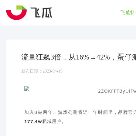
飞瓜抖
流量狂飙3倍，从16%→42%，蛋
发布日期：2023-04-19
加入B站两年、游戏公测将近一年时间里，品牌官
177.4w
私域用户。