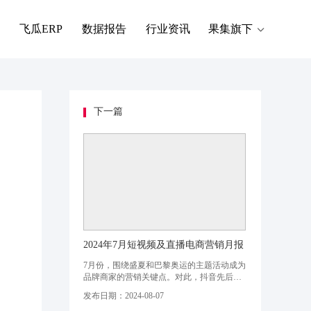
飞瓜ERP
数据报告
行业资讯
果集旗下
下一篇
2024年7月短视频及直播电商营销月报
7月份，围绕盛夏和巴黎奥运的主题活动成为
品牌商家的营销关键点。对此，抖音先后推
出「仲夏狂欢季」、「夏日源头果味尝鲜
发布日期：2024-08-07
节」、「热力先锋季」等特色活动，为本月