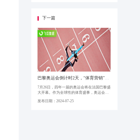
线上消费提振。以「热力先锋季」为例，该
活动将赛季趋势与特色商品相连接，不仅让
酒水食品、数码家电等赛道商家收获生意爆
发，还通过打造#法式尤莱特 等热点话
下一篇
巴黎奥运会倒计时2天，“体育营销”如何玩出新花样？
7月26日，四年一届的奥运会将在法国巴黎盛
大开幕。作为全球性的体育盛事，奥运会向
来是各大内容平台吸粉引流的绝佳契机。在
发布日期：2024-07-25
抖音平台，“巴黎奥运会已售约900万张门
票”、“巴黎奥运会中国代表团礼服”等热点接
连出现，而#巴黎奥运会 这一话题播放量也
已高达56亿，且热度还在持续增长。面对这
个巨型的“流量场”，各大行业品