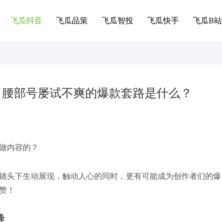
飞瓜抖音
飞瓜品策
飞瓜智投
飞瓜快手
飞瓜B站
w粉，腰部号屡试不爽的爆款套路是什么？
做内容的？
镜头下生动展现，触动人心的同时，更有可能成为创作者们的爆
赞！
峰