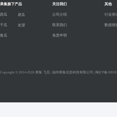
果集旗下产品
关注我们
其他
西瓜
公司介绍
行业资
易瓜
千瓜
联系我们
数据报
友望
集瓜
免责申明
Copyright © 2014-2026 果集·飞瓜 | 福州果集信息科技有限公司 |
闽ICP备19018