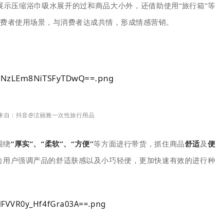
展示压缩浴巾吸水展开的过和商品大小外，还借助使用“旅行箱”等
费者使用场景，与消费者达成共情，形成情感营销。
来自：
抖音@洁丽雅一次性旅行用品
“厚实”、“柔软”、“方便”
，抓住商品
舒适
便
围绕
等方面进行带货
及
向用户强调产品的舒适肤感以及小巧轻便，更加快速有效的进行种