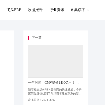
飞瓜ERP
数据报告
行业资讯
果集旗下
下一篇
一年时间，GMV增长到10亿＋！「沫檬」如何在“家清”赛道爆发成长？
随着社交媒体和内容电商的快速发展，个护
家清品牌也找到了与消费者建立联系的新途
径。自去年起，家清品牌「沫檬」的迅速崛
发布日期：2024-08-07
起，在众多国际知名品牌和老国货品牌中突