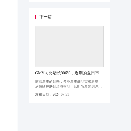
出重围。本文将深入探讨&quot;沫檬&quot;品
牌的产品特色、市场定位以及推广策略，分
析其如何成为个护家清品类的一匹黑马。01.
扎根家庭清洁多样化使用场景「沫
下一篇
GMV同比增长906%，近期的夏日市场涌现出一波新热潮！
随着夏季的到来，各类夏季商品需求激增，
从防晒护肤到清凉饮品，从时尚夏装到户外
运动装备，无不预示着一场消费热潮的来
发布日期：2024-07-31
临。本周，飞瓜品策使用【品类探索】功
能，对近期热卖品类商品进行分析，带您洞
察六月的市场脉动。01.植物饮料销售增长清
凉属性受市场青睐本周正式进入初伏，在抖
音中，“三伏天”的搜索量在近期迅速上