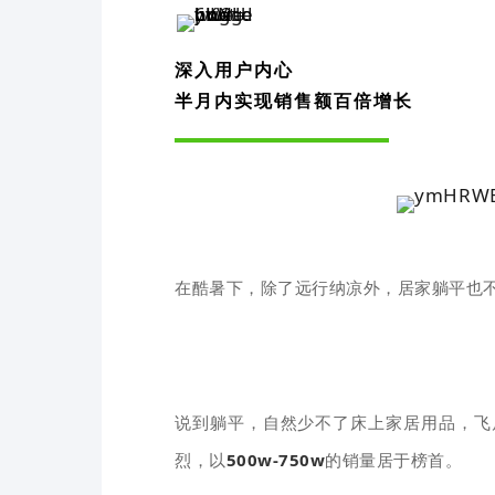
深入用户内心
半月内实现销售额百倍增
长
在酷暑下，除了远行纳凉外，居家躺平也
说到躺平，自然少不了床上家居用品，飞
烈，以
500w-750w
的销量居于榜首。