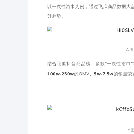
以一次性浴巾为例，通过
飞瓜
商品数据大
升趋势。
△
图
结合飞瓜抖音商品榜，多款“一次性浴巾”
100w-250w
的GMV、
5w-7.5w
的销量荣
△图