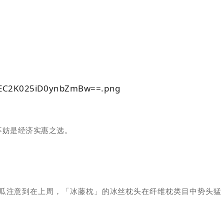
不妨是经济实惠之选。
瓜注意到在上周，「冰藤枕」的冰丝枕头在纤维枕类目中势头猛