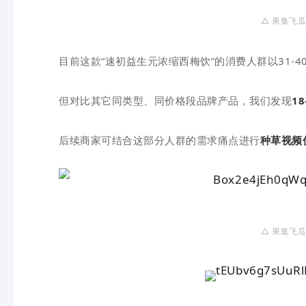
△ 果
集
飞
瓜
目前这款“
速初
益生元浓缩西梅饮
”的消费人群以31-
但对比其它同类型、同价格段品牌产品，我们发现
1
后续商家可结合这部分人群的需求痛点
进行
种草视频
△ 果
集
飞
瓜