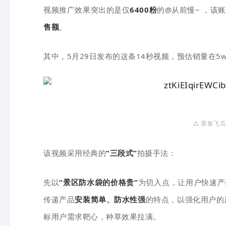
视频推广效果突出的是仅
6400粉
的@从前慢~ ，该账
售额
。
其中，5月29日发布的这条14秒视频，预估销量在5w
△ 果
集
飞
瓜
该视频采用经典的
“三段式”
拍摄手法：
先以
“景区防水袋的价格贵”
为切入点，让用户快速产
传递产品
安装简单、防水性强
的特点，以强化用户的
标用户需求靶心，种草效果拉满。