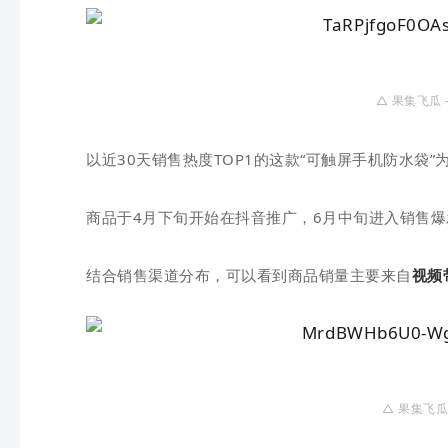
△ 果
集
飞
瓜
以近30天销售热度TOP1的这款“可触屏手机防水袋”
商品于4月下旬开始在抖音推广，6月中旬进入销售爆
结合销售渠道分布，可以看到商品销量主要来自
视频
△ 果
集
飞
瓜