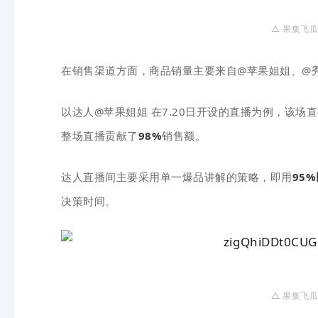
△ 果
集
飞
瓜
在销售渠道方面，商品销量主要来自@苹果姐姐、@秀
以达人@苹果姐姐 在7.20日开设的直播为例，该场
整场直播贡献了
98%
销售额。
达人直播间主要采用单一爆品讲解的策略，即用
95
决策时间。
△ 果
集
飞
瓜