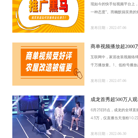
现如今的快手短视频平台上
一种态度”。而幽默搞笑类
2204.9w的播放量，他到
发布日期：2022-07-06
商单视频播放超200
互联网中，家居改装视频络
千万播放量。1、低粉号播放超
量和80w+点赞。△果集·飞
发布日期：2022-07-06
成龙首秀超500万人
6月25日8点，成龙的全球
4.5万，仅直播当天涨粉10
意的直播形式，将直播氛
发布日期：2022-06-30