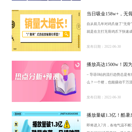
当日吸金158w+，
自从前几年对鸡爪做了“无骨
就是在主打无骨鸡爪下快速成
品牌形象6月20日，「脱
发布日期：2022-06-30
播放高达1500w！
- 导语B站的流行趋势总是
么？一个梗，也能撬动千万流
来源-B站嘲讽梗一开
发布日期：2022-06-30
播放量破1.3亿！酷
即将进入7月，各地气温不断