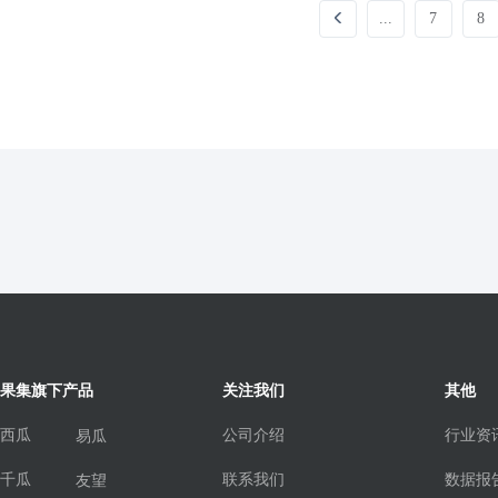
...
7
8
果集旗下产品
关注我们
其他
西瓜
公司介绍
行业资
易瓜
千瓜
联系我们
数据报
友望