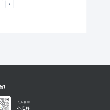
.
我们
飞瓜客服
小瓜籽