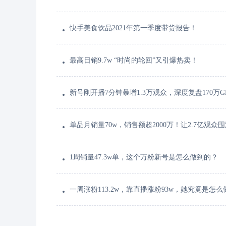
快手美食饮品2021年第一季度带货报告！
最高日销9.7w “时尚的轮回”又引爆热卖！
新号刚开播7分钟暴增1.3万观众，深度复盘170万
单品月销量70w，销售额超2000万！让2.7亿观
1周销量47.3w单，这个万粉新号是怎么做到的？
一周涨粉113.2w，靠直播涨粉93w，她究竟是怎